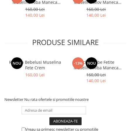
Muselina Alba Maneca
Muselina Mov Maneca
Scurta
Scurta
160,00 Lei
160,00 Lei
140,00 Lei
140,00 Lei
PRODUSE SIMILARE
Rochita Bebelusi Muselina
Rochie Bebe Fetite
NOU
-13%
NOU
Fete Crem
Muselina Alba Maneca
Scurta
160,00 Lei
160,00 Lei
140,00 Lei
Newsletter
Nu rata ofertele si promotiile noastre
Vreau sa primesc newsletter cu promotiile