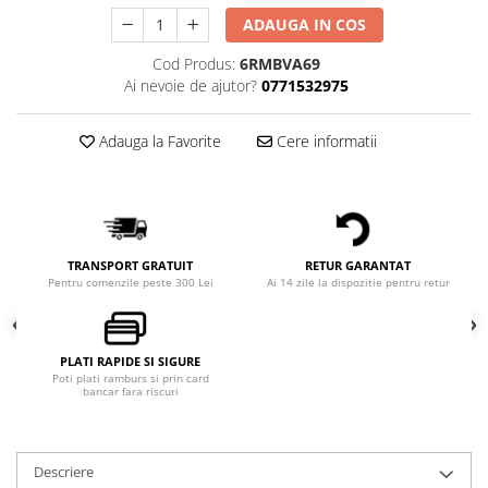
ADAUGA IN COS
Cod Produs:
6RMBVA69
Ai nevoie de ajutor?
0771532975
Adauga la Favorite
Cere informatii
TRANSPORT GRATUIT
RETUR GARANTAT
Pentru comenzile peste 300 Lei
Ai 14 zile la dispozitie pentru retur
PLATI RAPIDE SI SIGURE
Poti plati ramburs si prin card
bancar fara riscuri
Descriere