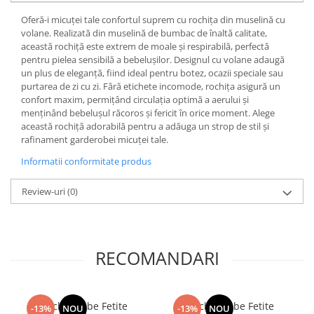
Oferă-i micuței tale confortul suprem cu rochița din muselină cu
volane. Realizată din muselină de bumbac de înaltă calitate,
această rochiță este extrem de moale și respirabilă, perfectă
pentru pielea sensibilă a bebelușilor. Designul cu volane adaugă
un plus de eleganță, fiind ideal pentru botez, ocazii speciale sau
purtarea de zi cu zi. Fără etichete incomode, rochița asigură un
confort maxim, permițând circulația optimă a aerului și
menținând bebelușul răcoros și fericit în orice moment. Alege
această rochiță adorabilă pentru a adăuga un strop de stil și
rafinament garderobei micuței tale.
Informatii conformitate produs
Review-uri
(0)
RECOMANDARI
Rochie Bebe Fetite
Rochie Bebe Fetite
-13%
NOU
-13%
NOU