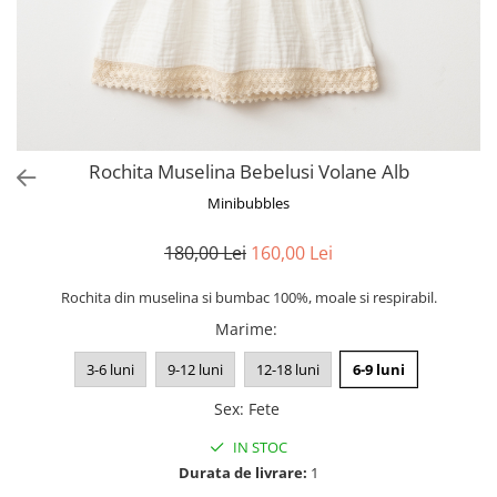
Rochita Muselina Bebelusi Volane Alb
Minibubbles
180,00 Lei
160,00 Lei
Rochita din muselina si bumbac 100%, moale si respirabil.
Marime
:
3-6 luni
9-12 luni
12-18 luni
6-9 luni
Sex
:
Fete
IN STOC
Durata de livrare:
1