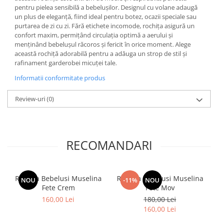
pentru pielea sensibilă a bebelușilor. Designul cu volane adaugă
un plus de eleganță, fiind ideal pentru botez, ocazii speciale sau
purtarea de zi cu zi. Fără etichete incomode, rochița asigură un
confort maxim, permițând circulația optimă a aerului și
menținând bebelușul răcoros și fericit în orice moment. Alege
această rochiță adorabilă pentru a adăuga un strop de stil și
rafinament garderobei micuței tale.
Informatii conformitate produs
Review-uri
(0)
RECOMANDARI
Rochita Bebelusi Muselina
Rochita Bebelusi Muselina
NOU
-11%
NOU
Fete Crem
Fete Mov
160,00 Lei
180,00 Lei
160,00 Lei