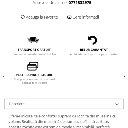
Ai nevoie de ajutor?
0771532975
Adauga la Favorite
Cere informatii
TRANSPORT GRATUIT
RETUR GARANTAT
Pentru comenzile peste 300 Lei
Ai 14 zile la dispozitie pentru retur
PLATI RAPIDE SI SIGURE
Poti plati ramburs si prin card
bancar fara riscuri
Descriere
Oferă-i micuței tale confortul suprem cu rochița din muselină cu
volane. Realizată din muselină de bumbac de înaltă calitate,
această rochiță este extrem de moale și respirabilă, perfectă