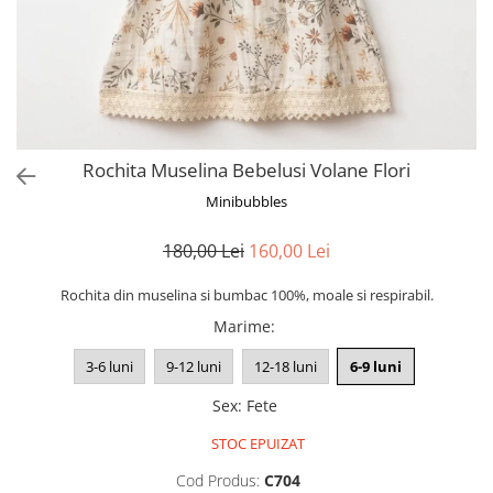
Rochita Muselina Bebelusi Volane Flori
Minibubbles
180,00 Lei
160,00 Lei
Rochita din muselina si bumbac 100%, moale si respirabil.
Marime
:
3-6 luni
9-12 luni
12-18 luni
6-9 luni
Sex
:
Fete
STOC EPUIZAT
Cod Produs:
C704