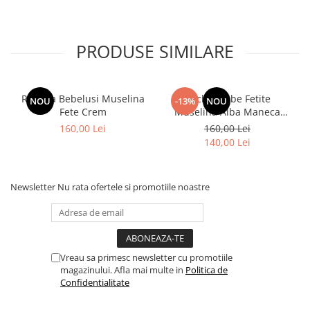
PRODUSE SIMILARE
Rochita Bebelusi Muselina
Rochie Bebe Fetite
NOU
-13%
NOU
Fete Crem
Muselina Alba Maneca
Scurta
160,00 Lei
160,00 Lei
140,00 Lei
Newsletter
Nu rata ofertele si promotiile noastre
Vreau sa primesc newsletter cu promotiile
magazinului. Afla mai multe in
Politica de
Confidentialitate