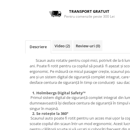
TRANSPORT GRATUIT
Pentru comenzile peste 300 Lei
Video
(2)
Review-uri
(0)
Descriere
Scaun auto rotativ pentru copii mici, potrivit de la 6 lun
ani. Poate fi rotit pentru ca copilul să poată fi așezat și s
ergonomic. Pe măsură ce micul pasager crește, scaunul poat
are și un sistem digital de siguranță complet integrat, care 
desface centura de siguranță în timp ce conduceți sau da
1.
Holmbergs Digital Safety™
Primul sistem digital de siguranță complet integrat din lu
dumneavoastră își desface centura de siguranță în timpul c
singur în mașină.
2. Se rotește la 360°
Scaunul auto poate fi rotit pentru un acces mai ușor la copi
scoate copilul din scaun într-un mod ergonomic. Acest lucru
pentru călătorii scurte și vă urcați și coborâți frecvent din