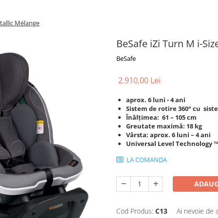
etallic Mélange
BeSafe iZi Turn M i-Siz
BeSafe
2.910,00 Lei
aprox. 6 luni - 4 ani
Sistem de rotire 360° cu sist
Înălțimea: 61 – 105 cm
Greutate maximă: 18 kg
Vârsta: aprox. 6 luni – 4 ani
Universal Level Technology ™
LA COMANDA
ADAUG
Cod Produs:
C13
Ai nevoie de 