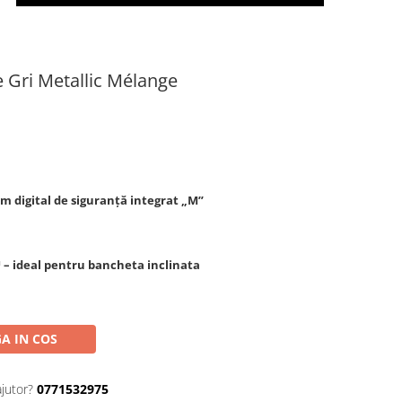
e Gri Metallic Mélange
em digital de siguranță integrat „M”
 – ideal pentru bancheta inclinata
A IN COS
ajutor?
0771532975