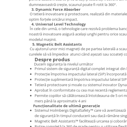
dumneavoastră crește, scaunul poate fi rotit la 360°.
3.
Dynamic Force Absorber
O tetieră inovatoare și protectoare, realizată din material
optim forțele oricărui impact.
4.
Universal Level Technology
În cele din urmă, o tehnologie care rezolvă problema banch
noastră inovatoare asigură același unghi pentru orice scau
modelul mașinii.
5.
Magnetic Belt Assistants
Cu ajutorul unor mici magneți de pe partea laterală a scaun
curelele să vă împiedice atunci când așezati sau scoateți c
Despre produs
Ducem siguranța la nivelul următor
Primul sistem de siguranță digital complet integrat din
Protecție împotriva impactului lateral (SIP) încorporată
Protecție suplimentară împotriva impactului lateral SI
Tetieră protectoare și moale cu sistemul inovator Dyn
Aprobat în conformitate cu cea mai recentă reglement
Permite copiilor să călătorească întotdeauna de 5 ori ma
mers până la aproximativ 4 ani
Func
ț
ionalitate de ultimă generație
Sistemul Holmbergs DigitalSafety™ care vă avertizează d
de siguranță în timpul conducerii sau dacă rămâne sing
Magnetic Belt Assistants™ facilitează urcarea și coborâ
Rotire completă la 360 de grade pentru o utilizare flexib