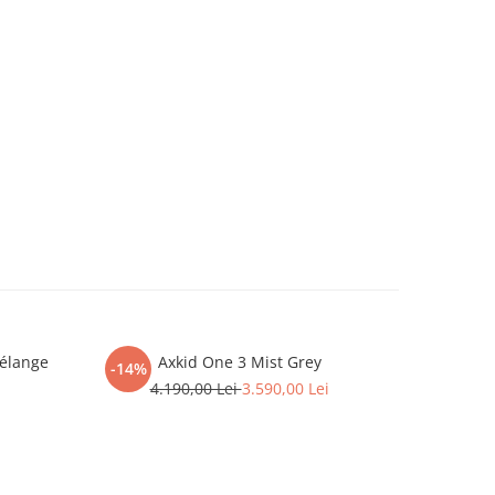
Mélange
Axkid One 3 Mist Grey
Scaun aut
-14%
rotativ făr
4.190,00 Lei
3.590,00 Lei
105 cm, 