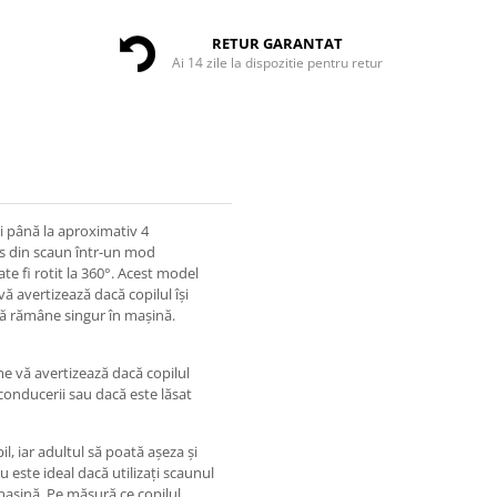
RETUR GARANTAT
Ai 14 zile la dispozitie pentru retur
i până la aproximativ 4
cos din scaun într-un mod
e fi rotit la 360°. Acest model
vă avertizează dacă copilul își
că rămâne singur în mașină.
me vă avertizează dacă copilul
onducerii sau dacă este lăsat
l, iar adultul să poată așeza și
 este ideal dacă utilizați scaunul
 mașină. Pe măsură ce copilul