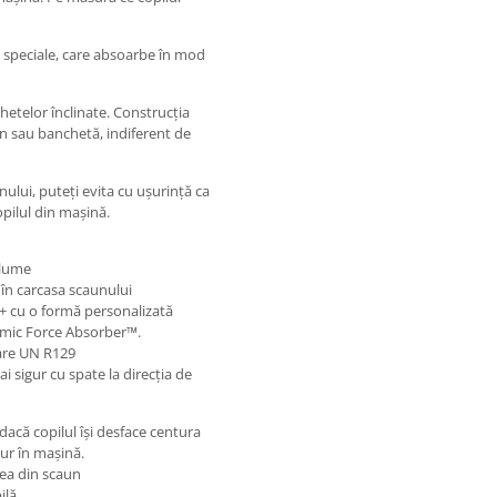
e speciale, care absoarbe în mod
etelor înclinate. Construcția
n sau banchetă, indiferent de
ului, puteți evita cu ușurință ca
opilul din mașină.
 lume
 în carcasa scaunului
P+ cu o formă personalizată
amic Force Absorber™.
are UN R129
i sigur cu spate la direcția de
acă copilul își desface centura
ur în mașină.
rea din scaun
ilă