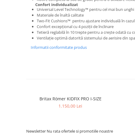
Confort individualizat
Universal Level Technology™ pentru cel mai bun unghi a
Materiale de înaltă calitate
Two-Fit Cushions™ pentru ajustare individuală în cazul 
Confort excepțional cu 4 poziții de înclinare
Tetieră reglabilă în 10 trepte pentru a crește odată cu c
Ventilație optimă datorită sistemului de aerisire din sp
Informatii conformitate produs
Britax Römer KIDFIX PRO I-SIZE
1.150,00 Lei
Newsletter
Nu rata ofertele si promotiile noastre