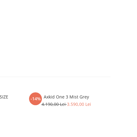
SIZE
Axkid One 3 Mist Grey
Scaun aut
-14%
rotativ făr
4.190,00 Lei
3.590,00 Lei
105 cm, 