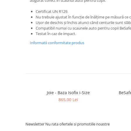
asigurat corect în scaunul auto pentru copii.
Certificat UN R129.
Nu trebuie ajustat în funcție de înălțime pe măsură ce c
Ușor de deschis și închis atunci când centurile sunt slăb
Compatibil numai cu scaunele auto pentru copii BeSafe d
Testat în caz de impact.
Informatii conformitate produs
Joie - Baza Isofix i-Size
BeSafe
865,00 Lei
Newsletter
Nu rata ofertele si promotiile noastre