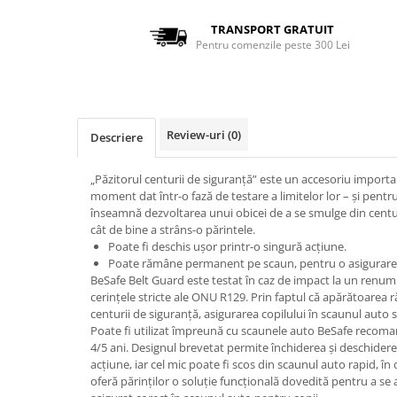
TRANSPORT GRATUIT
Pentru comenzile peste 300 Lei
Review-uri
(0)
Descriere
„Păzitorul centurii de siguranță” este un accesoriu importan
moment dat într-o fază de testare a limitelor lor – și pentru 
înseamnă dezvoltarea unui obicei de a se smulge din centu
cât de bine a strâns-o părintele.
Poate fi deschis ușor printr-o singură acțiune.
Poate rămâne permanent pe scaun, pentru o asigurare 
BeSafe Belt Guard este testat în caz de impact la un renumit
cerințele stricte ale ONU R129. Prin faptul că apărătoarea
centurii de siguranță, asigurarea copilului în scaunul auto s
Poate fi utilizat împreună cu scaunele auto BeSafe recomand
4/5 ani. Designul brevetat permite închiderea și deschidere
acțiune, iar cel mic poate fi scos din scaunul auto rapid, în 
oferă părinților o soluție funcțională dovedită pentru a se 