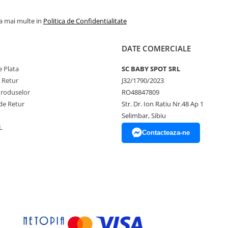
la mai multe in
Politica de Confidentialitate
DATE COMERCIALE
 Plata
SC BABY SPOT SRL
e Retur
J32/1790/2023
Produselor
RO48847809
de Retur
Str. Dr. Ion Ratiu Nr.48 Ap 1
Selimbar, Sibiu
L
Contacteaza-ne