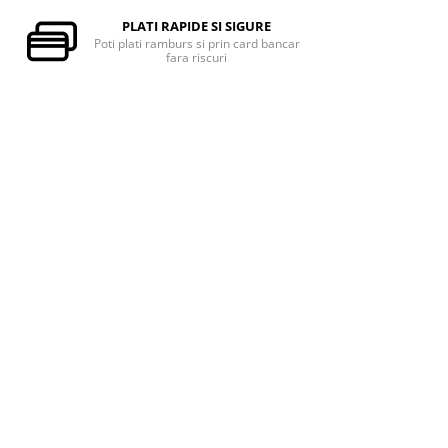
PLATI RAPIDE SI SIGURE
Poti plati ramburs si prin card bancar
fara riscuri