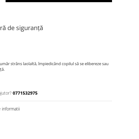
ră de siguranță
umăr strâns laolaltă, împiedicând copilul să se elibereze sau
ță.
ajutor?
0771532975
informatii