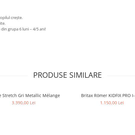
opilul crește.
ite.
in grupa 6 luni – 4/5 ani!
PRODUSE SIMILARE
 Stretch Gri Metallic Mélange
Britax Römer KIDFIX PRO I-
3.390,00 Lei
1.150,00 Lei