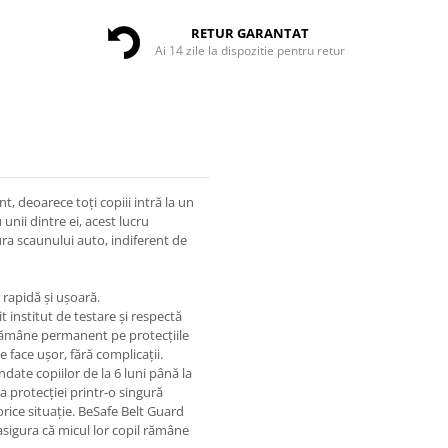
RETUR GARANTAT
Ai 14 zile la dispozitie pentru retur
t, deoarece toți copiii intră la un
unii dintre ei, acest lucru
ra scaunului auto, indiferent de
rapidă și ușoară.
 institut de testare și respectă
 rămâne permanent pe protecțiile
e face ușor, fără complicații.
ate copiilor de la 6 luni până la
a protecției printr-o singură
orice situație. BeSafe Belt Guard
asigura că micul lor copil rămâne