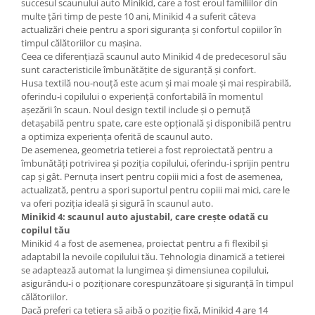
succesul scaunului auto Minikid, care a fost eroul familiilor din
multe țări timp de peste 10 ani, Minikid 4 a suferit câteva
actualizări cheie pentru a spori siguranța și confortul copiilor în
timpul călătoriilor cu mașina.
Ceea ce diferențiază scaunul auto Minikid 4 de predecesorul său
sunt caracteristicile îmbunătățite de siguranță și confort.
Husa textilă nou-nouță este acum și mai moale și mai respirabilă,
oferindu-i copilului o experiență confortabilă în momentul
așezării în scaun. Noul design textil include și o pernuță
detașabilă pentru spate, care este opțională și disponibilă pentru
a optimiza experiența oferită de scaunul auto.
De asemenea, geometria tetierei a fost reproiectată pentru a
îmbunătăți potrivirea și poziția copilului, oferindu-i sprijin pentru
cap și gât. Pernuța insert pentru copiii mici a fost de asemenea,
actualizată, pentru a spori suportul pentru copiii mai mici, care le
va oferi poziția ideală și sigură în scaunul auto.
Minikid 4: scaunul auto ajustabil, care crește odată cu
copilul tău
Minikid 4 a fost de asemenea, proiectat pentru a fi flexibil și
adaptabil la nevoile copilului tău. Tehnologia dinamică a tetierei
se adaptează automat la lungimea și dimensiunea copilului,
asigurându-i o poziționare corespunzătoare și siguranță în timpul
călătoriilor.
Dacă preferi ca tetiera să aibă o poziție fixă, Minikid 4 are 14