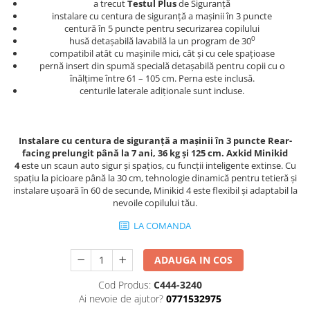
a trecut
Testul Plus
de Siguranță
instalare cu centura de siguranță a mașinii în 3 puncte
centură în 5 puncte pentru securizarea copilului
0
husă detașabilă lavabilă la un program de 30
compatibil atât cu mașinile mici, cât și cu cele spațioase
pernă insert din spumă specială detașabilă pentru copii cu o
înălțime între 61 – 105 cm. Perna este inclusă.
centurile laterale adiționale sunt incluse.
Instalare cu centura de siguranță a mașinii în 3 puncte
Rear-
facing prelungit până la 7 ani, 36 kg și 125 cm.
Axkid Minikid
4
este un scaun auto sigur și spațios, cu funcții inteligente extinse. Cu
spațiu la picioare până la 30 cm, tehnologie dinamică pentru tetieră și
instalare ușoară în 60 de secunde, Minikid 4 este flexibil și adaptabil la
nevoile copilului tău.
LA COMANDA
ADAUGA IN COS
Cod Produs:
C444-3240
Ai nevoie de ajutor?
0771532975