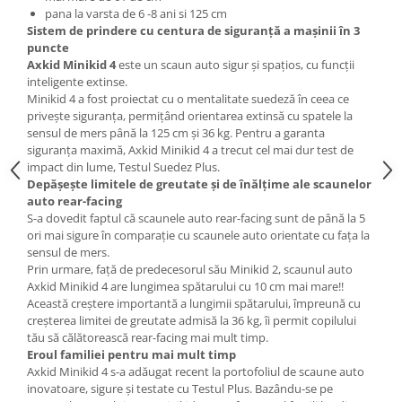
pana la varsta de 6 -8 ani si 125 cm
Sistem de prindere cu centura de siguranță a mașinii în 3
puncte
Axkid Minikid 4
este un scaun auto sigur și spațios, cu funcții
inteligente extinse.
Minikid 4 a fost proiectat cu o mentalitate suedeză în ceea ce
privește siguranța, permițând orientarea extinsă cu spatele la
sensul de mers până la 125 cm și 36 kg. Pentru a garanta
siguranța maximă, Axkid Minikid 4 a trecut cel mai dur test de
impact din lume, Testul Suedez Plus.
Depășește limitele de greutate și de înălțime ale scaunelor
auto rear-facing
S-a dovedit faptul că scaunele auto rear-facing sunt de până la 5
ori mai sigure în comparație cu scaunele auto orientate cu fața la
sensul de mers.
Prin urmare, față de predecesorul său Minikid 2, scaunul auto
Axkid Minikid 4 are lungimea spătarului cu 10 cm mai mare!!
Această creștere importantă a lungimii spătarului, împreună cu
creșterea limitei de greutate admisă la 36 kg, îi permit copilului
tău să călătorească rear-facing mai mult timp.
Eroul familiei pentru mai mult timp
Axkid Minikid 4 s-a adăugat recent la portofoliul de scaune auto
inovatoare, sigure și testate cu Testul Plus. Bazându-se pe