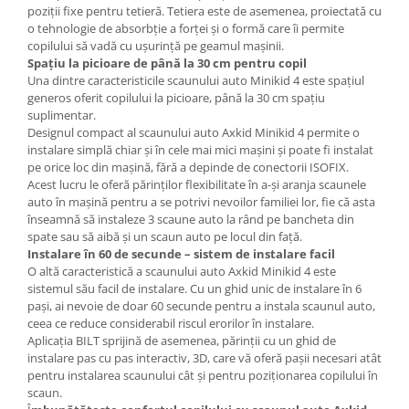
poziții fixe pentru tetieră. Tetiera este de asemenea, proiectată cu
o tehnologie de absorbție a forței și o formă care îi permite
copilului să vadă cu ușurință pe geamul mașinii.
Spațiu la picioare de până la 30 cm pentru copil
Una dintre caracteristicile scaunului auto Minikid 4 este spațiul
generos oferit copilului la picioare, până la 30 cm spațiu
suplimentar.
Designul compact al scaunului auto Axkid Minikid 4 permite o
instalare simplă chiar și în cele mai mici mașini și poate fi instalat
pe orice loc din mașină, fără a depinde de conectorii ISOFIX.
Acest lucru le oferă părinților flexibilitate în a-și aranja scaunele
auto în mașină pentru a se potrivi nevoilor familiei lor, fie că asta
înseamnă să instaleze 3 scaune auto la rând pe bancheta din
spate sau să aibă și un scaun auto pe locul din față.
Instalare în 60 de secunde – sistem de instalare facil
O altă caracteristică a scaunului auto Axkid Minikid 4 este
sistemul său facil de instalare. Cu un ghid unic de instalare în 6
pași, ai nevoie de doar 60 secunde pentru a instala scaunul auto,
ceea ce reduce considerabil riscul erorilor în instalare.
Aplicația BILT sprijină de asemenea, părinții cu un ghid de
instalare pas cu pas interactiv, 3D, care vă oferă pașii necesari atât
pentru instalarea scaunului cât și pentru poziționarea copilului în
scaun.