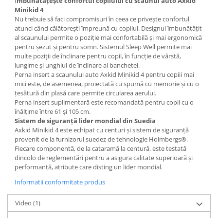
Î
mbunătățește confortul copilului cu scaunul auto Axkid
Minikid 4
Nu trebuie să faci compromisuri în ceea ce privește confortul
atunci când călătorești împreună cu copilul. Designul îmbunătățit
al scaunului permite o poziție mai confortabilă și mai ergonomică
pentru șezut și pentru somn. Sistemul Sleep Well permite mai
multe poziții de înclinare pentru copil, în funcție de vârstă,
lungime și unghiul de înclinare al banchetei.
Perna insert a scaunului auto Axkid Minikid 4 pentru copiii mai
mici este, de asemenea, proiectată cu spumă cu memorie și cu o
țesătură din plasă care permite circularea aerului.
Perna insert suplimentară este recomandată pentru copii cu o
înălțime între 61 și 105 cm.
Sistem de siguranță lider mondial din Suedia
Axkid Minikid 4 este echipat cu centuri și sistem de siguranță
provenit de la furnizorul suedez de tehnologie Holmbergs®.
Fiecare componentă, de la cataramă la centură, este testată
dincolo de reglementări pentru a asigura calitate superioară și
performanță, atribute care disting un lider mondial.
Informatii conformitate produs
Video
(1)