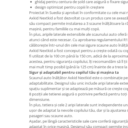
ghidaj pentru centura de șold care asigură o fixare sigu
design optimizat pentru copiii în creștere
Proiectat în Suedia și aprobat în conformitate cu cele mai 
Axkid Nextkid a fost dezvoltat ca un produs care se axeaz
său compact permite instalarea a 3 scaune înălțătoare la 
mașinii, pentru familiile cu mai mulți copii.
În plus, aripile laterale extensibile ale scaunului auto ofer
atunci când este necesar. Cu aprobarea regulamentului R129 
călătorește într-unul din cele mai sigure scaune auto înălță
Axkid Nextkid a fost conceput pentru a crește odată cu cop
fi utilizat de la 100 cm până la 150 cm, adică de la aproxima
acestea, pentru siguranța copilului, îți recomandăm să îl ții
mai mult timp posibil (până la 125 cm) înainte de a trece la
Sigur și adaptabil pentru copilul tău și mașina ta
Scaunul auto înălțător Axkid Nextkid este o combinație per
adaptabilitate. Designul său unic include aripi laterale exte
spațiu suplimentar și se adaptează pe măsură ce crește cop
8 poziții ale tetierei asigură o potrivire perfectă pentru toți
dimensiune.
În plus, tetiera și cele 2 aripi laterale sunt independente u
ușor de adaptat la nevoile copilului tău, dar și la ajustarea 
pasageri sau scaune auto.
Așadar, pe lângă caracteristicile sale care conferă siguran
adaptat în orice mașină. Designul său compact permite ins