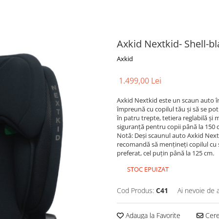
Axkid Nextkid- Shell-b
Axkid
1.499,00 Lei
Axkid Nextkid este un scaun auto în
împreună cu copilul tău și să se potr
în patru trepte, tetiera reglabilă ș
siguranță pentru copii până la 150 
Notă: Deși scaunul auto Axkid Nextk
recomandă să mențineți copilul cu s
preferat, cel puțin până la 125 cm.
STOC EPUIZAT
Cod Produs:
C41
Ai nevoie de 
Adauga la Favorite
Cere 