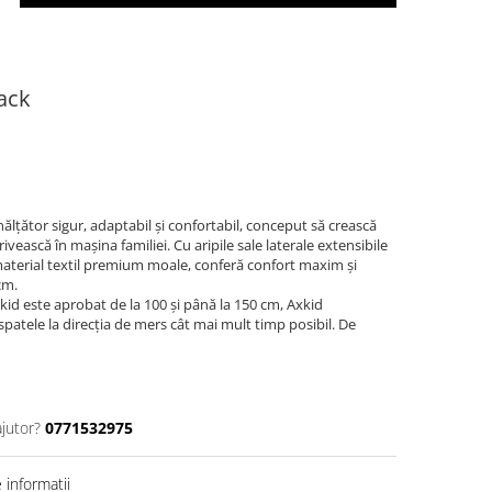
lack
ălțător sigur, adaptabil și confortabil, conceput să crească
ivească în mașina familiei. Cu aripile sale laterale extensibile
i material textil premium moale, conferă confort maxim și
cm.
id este aprobat de la 100 și până la 150 cm, Axkid
patele la direcția de mers cât mai mult timp posibil. De
ajutor?
0771532975
informatii