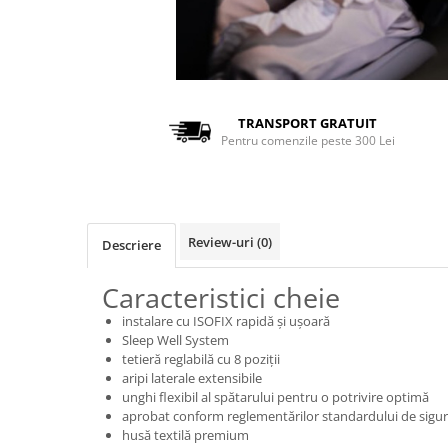
TRANSPORT GRATUIT
Pentru comenzile peste 300 Lei
Review-uri
(0)
Descriere
Caracteristici cheie
instalare cu ISOFIX rapidă și ușoară
Sleep Well System
tetieră reglabilă cu 8 poziții
aripi laterale extensibile
unghi flexibil al spătarului pentru o potrivire optimă
aprobat conform reglementărilor standardului de sigu
husă textilă premium