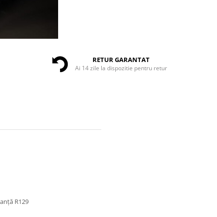
RETUR GARANTAT
Ai 14 zile la dispozitie pentru retur
ranță R129