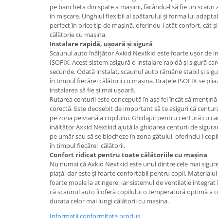
pe bancheta din spate a mașinii, făcându-l să fie un scaun a
în mișcare. Unghiul flexibil al spătarului și forma lui adaptab
perfect în orice tip de mașină, oferindu-i atât confort, cât și
călătorie cu mașina.
Instalare rapidă, ușoară și sigură
Scaunul auto înălțător Axkid Nextkid este foarte ușor de in
ISOFIX. Acest sistem asigură o instalare rapidă și sigură car
secunde. Odată instalat, scaunul auto rămâne stabil și sigur
în timpul fiecărei călătorii cu mașina. Brațele ISOFIX se pli
instalarea să fie și mai ușoară.
Rutarea centurii este concepută în așa fel încât să mențină
corectă. Este deosebit de important să te asiguri că centur
pe zona pelviană a copilului. Ghidajul pentru centură cu c
înălțător Axkid Nextkid ajută la ghidarea centurii de sigur
pe umăr sau să se blocheze în zona gâtului, oferindu-i copi
în timpul fiecărei călătorii.
Confort ridicat pentru toate călătoriile cu mașina
Nu numai că Axkid Nextkid este unul dintre cele mai sigur
piață, dar este și foarte confortabil pentru copil. Materialu
foarte moale la atingere, iar sistemul de ventilație integrat
că scaunul auto îi oferă copilului o temperatură optimă a co
durata celor mai lungi călătorii cu mașina.
Informatii conformitate produs