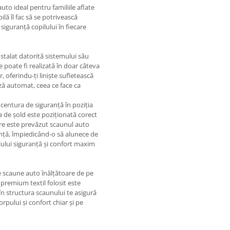
uto ideal pentru familiile aflate
ilă îl fac să se potrivească
 siguranță copilului în fiecare
stalat datorită sistemului său
e poate fi realizată în doar câteva
, oferindu-ți liniște sufletească
ază automat, ceea ce face ca
 centura de siguranță în poziția
a de șold este poziționată corect
are este prevăzut scaunul auto
anță, împiedicând-o să alunece de
lului siguranță și confort maxim
e scaune auto înălțătoare de pe
l premium textil folosit este
 în structura scaunului te asigură
rpului și confort chiar și pe