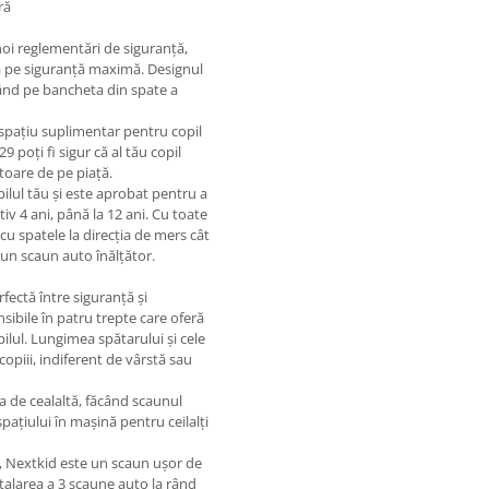
ră
noi reglementări de siguranță,
ă pe siguranță maximă. Designul
rând pe bancheta din spate a
ă spațiu suplimentar pentru copil
poți fi sigur că al tău copil
toare de pe piață.
ilul tău și este aprobat pentru a
tiv 4 ani, până la 12 ani. Cu toate
 cu spatele la direcția de mers cât
 un scaun auto înălțător.
fectă între siguranță și
nsibile în patru trepte care oferă
ilul. Lungimea spătarului și cele
 copiii, indiferent de vârstă sau
na de cealaltă, făcând scaunul
spațiului în mașină pentru ceilalți
ță, Nextkid este un scaun ușor de
talarea a 3 scaune auto la rând