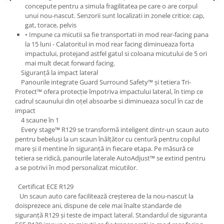
concepute pentru a simula fragilitatea pe care o are corpul
unui nou-nascut. Senzorii sunt localizati in zonele critice: cap,
gat, torace, pelvis
• Impune ca micutii sa fie transportati in mod rear-facing pana
la 15 luni - Calatoritul in mod rear facing diminueaza forta
impactului, protejand astfel gatul si coloana micutului de 5 ori
mai mult decat forward facing.
Siguranță la impact lateral
Panourile integrate Guard Surround Safety™ și tetiera Tri-
Protect™ ofera protecție împotriva impactului lateral, în timp ce
cadrul scaunului din oțel absoarbe si diminueaza socul în caz de
impact
4 scaune în 1
Every stage™ R129 se transformă inteligent dintr-un scaun auto
pentru bebeluși la un scaun înălțător cu centură pentru copilul
mare și il mentine în siguranță in fiecare etapa. Pe măsură ce
tetiera se ridică, panourile laterale AutoAdjust™ se extind pentru
a se potrivi în mod personalizat micutilor.
Certificat ECE R129
Un scaun auto care facilitează creșterea de la nou-nascut la
doisprezece ani, dispune de cele mai înalte standarde de
siguranță R129 și teste de impact lateral. Standardul de siguranta