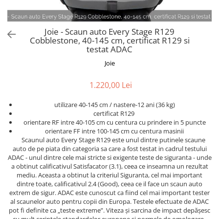
Joie - Scaun auto Every Stage R129
Cobblestone, 40-145 cm, certificat R129 si
testat ADAC
Joie
1.220,00 Lei
utilizare 40-145 cm / nastere-12 ani (36 kg)
certificat R129
orientare RF intre 40-105 cm cu centura cu prindere in 5 puncte
orientare FF intre 100-145 cm cu centura masinii
Scaunul auto Every Stage R129 este unul dintre putinele scaune
auto de pe piata din categoria sa care a fost testat in cadrul testului
ADAC - unul dintre cele mai stricte si exigente teste de siguranta - unde
a obtinut calificativul Satisfacator (3.1), ceea ce inseamna un rezultat
mediu. Aceasta a obtinut la criteriul Siguranta, cel mai important
dintre toate, calificativul 2.4 (Good), ceea ce il face un scaun auto
extrem de sigur. ADAC este cunoscut ca fiind cel mai important tester
al scaunelor auto pentru copii din Europa. Testele efectuate de ADAC
pot fi definite ca „teste extreme”. Viteza și sarcina de impact depășesc
cu mult cerințele standardelor europene și normele de omologare.