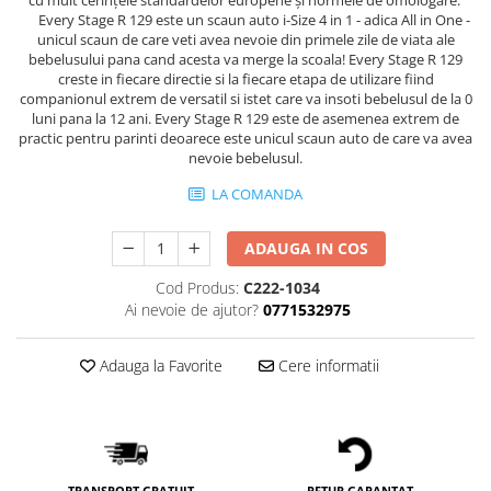
Every Stage R 129 este un scaun auto i-Size 4 in 1 - adica All in One -
unicul scaun de care veti avea nevoie din primele zile de viata ale
bebelusului pana cand acesta va merge la scoala! Every Stage R 129
creste in fiecare directie si la fiecare etapa de utilizare fiind
companionul extrem de versatil si istet care va insoti bebelusul de la 0
luni pana la 12 ani. Every Stage R 129 este de asemenea extrem de
practic pentru parinti deoarece este unicul scaun auto de care va avea
nevoie bebelusul.
LA COMANDA
ADAUGA IN COS
Cod Produs:
C222-1034
Ai nevoie de ajutor?
0771532975
Adauga la Favorite
Cere informatii
TRANSPORT GRATUIT
RETUR GARANTAT