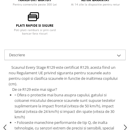
Pentru comenzile peste 300 Lei
Ai 14 zile la dispozitie pentru retur
PLATI RAPIDE SI SIGURE
Poti plati ramburs si prin card
bancar fara riscuri
Descriere
Scaunul Every Stage R129 este certificat R129, acesta fiind un
nou Regulament UE privind siguranta pentru scaunele auto
pentru copii si clasifica scaunele in functie de inaltimea copilului
(cm).
De ce R129 este mai sigur?
• Ofera o protectie mai buna asupra capului, gatului si
coloanei micutului deoarece scaunele sunt supuse testelor
suplimentare la impact frontal (viteza de 50 km/h), impact
lateral (viteza de 24 km/h) si impact din spate (viteza de 30
km/h)
• Foloseste manechine performante de tip Q, de inalta
tehnologie, cu senzori extrem de precisi si sensibili, special