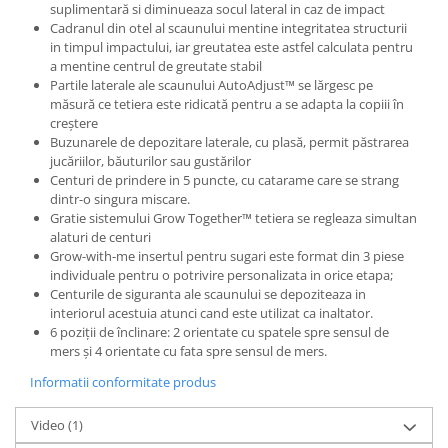
suplimentară si diminueaza socul lateral in caz de impact
Cadranul din otel al scaunului mentine integritatea structurii
in timpul impactului, iar greutatea este astfel calculata pentru
a mentine centrul de greutate stabil
Partile laterale ale scaunului AutoAdjust™ se lărgesc pe
măsură ce tetiera este ridicată pentru a se adapta la copiii în
creștere
Buzunarele de depozitare laterale, cu plasă, permit păstrarea
jucăriilor, băuturilor sau gustărilor
Centuri de prindere in 5 puncte, cu catarame care se strang
dintr-o singura miscare.
Gratie sistemului Grow Together™ tetiera se regleaza simultan
alaturi de centuri
Grow-with-me insertul pentru sugari este format din 3 piese
individuale pentru o potrivire personalizata in orice etapa;
Centurile de siguranta ale scaunului se depoziteaza in
interiorul acestuia atunci cand este utilizat ca inaltator.
6 poziții de înclinare: 2 orientate cu spatele spre sensul de
mers și 4 orientate cu fata spre sensul de mers.
Informatii conformitate produs
Video
(1)