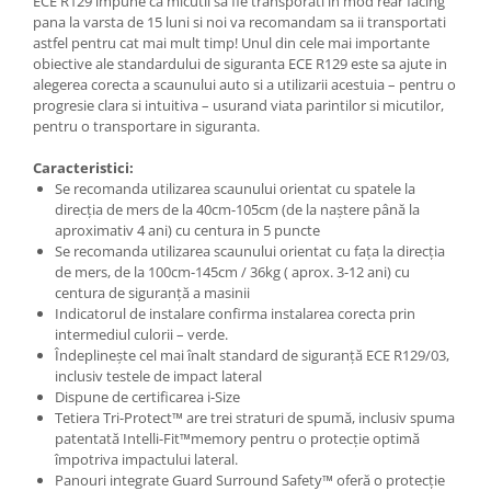
ECE R129 impune ca micutii sa fie transporati in mod rear facing
pana la varsta de 15 luni si noi va recomandam sa ii transportati
astfel pentru cat mai mult timp! Unul din cele mai importante
obiective ale standardului de siguranta ECE R129 este sa ajute in
alegerea corecta a scaunului auto si a utilizarii acestuia – pentru o
progresie clara si intuitiva – usurand viata parintilor si micutilor,
pentru o transportare in siguranta.
Caracteristici:
Se recomanda utilizarea scaunului orientat cu spatele la
direcția de mers de la 40cm-105cm (de la naștere până la
aproximativ 4 ani) cu centura in 5 puncte
Se recomanda utilizarea scaunului orientat cu fața la direcția
de mers, de la 100cm-145cm / 36kg ( aprox. 3-12 ani) cu
centura de siguranță a masinii
Indicatorul de instalare confirma instalarea corecta prin
intermediul culorii – verde.
Îndeplinește cel mai înalt standard de siguranță ECE R129/03,
inclusiv testele de impact lateral
Dispune de certificarea i-Size
Tetiera Tri-Protect™ are trei straturi de spumă, inclusiv spuma
patentată Intelli-Fit™memory pentru o protecție optimă
împotriva impactului lateral.
Panouri integrate Guard Surround Safety™ oferă o protecție