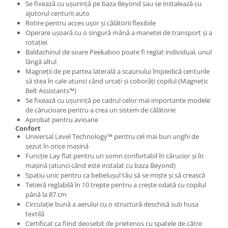
Se fixează cu ușurință pe baza Beyond sau se instalează cu
ajutorul centurii auto
Rotire pentru acces ușor și călătorii flexibile
Operare ușoară cu o singură mână a manetei de transport și a
rotației
Baldachinul de soare Peekaboo poate fi reglat individual, unul
lângă altul
Magneții de pe partea laterală a scaunului împiedică centurile
să stea în cale atunci când urcați și coborâți copilul (Magnetic
Belt Assistants™)
Se fixează cu ușurință pe cadrul celor mai importante modele
de cărucioare pentru a crea un sistem de călătorie
Aprobat pentru avioane
Confort
Universal Level Technology™ pentru cel mai bun unghi de
șezut în orice mașină
Funcție Lay flat pentru un somn confortabil în cărucior și în
mașină (atunci când este instalat cu baza Beyond)
Spațiu unic pentru ca bebelușul tău să se miște și să crească
Tetieră reglabilă în 10 trepte pentru a crește odată cu copilul
până la 87 cm
Circulație bună a aerului cu o structură deschisă sub husa
textilă
Certificat ca fiind deosebit de prietenos cu spatele de către