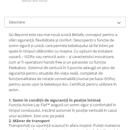
bancar fara riscuri
Descriere
Go Beyond este cea mai nouă scoică BeSafe, conceput pentru a
oferi siguranță, flexibilitate și confort. Descoperiți o funcție de
somn sigură și unică, care permite bebelușului să fie întins pe
spate în timpul călătoriilor cu mașina. Cu opțiuni de instalare
ușoară – ISOfix sau centură auto – și caracteristici inovatoare,
cum ar fi operațiuni hands-free și un parasolar cu funcția
Peekaboo. Sistemul de centură în 5 puncte adaugă un plus de
siguranță pentru situațiile din viața reală, completat de
funcționalitatea de rotație convenabilă (numai pe baza ISOfix)
pentru acces ușor la bebelușul dvs. Certificat pentru utilizare în
avion.
1. Somn în condiții de siguranță în poziție întinsă
Funcția Active Lay Flat™ asigură un somn sigur și confortabil în
timpul condusului, trecând automat în poziție verticală în cazul
unui accident. Este unic pe piață.
2. Mâner de transport
Transportați cu ușurință scaunul în afara mașinii. Puteți manevra