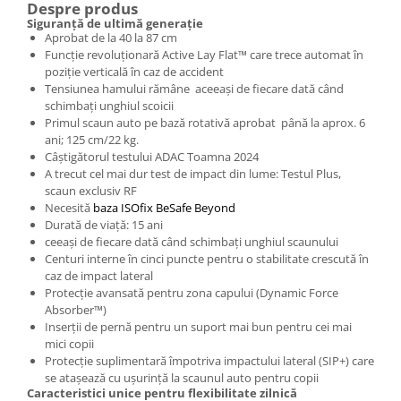
Despre produs
Siguranță de ultimă generație
Aprobat de la 40 la 87 cm
Funcție revoluționară Active Lay Flat™ care trece automat în
poziție verticală în caz de accident
Tensiunea hamului rămâne aceeași de fiecare dată când
schimbați unghiul scoicii
Primul scaun auto pe bază rotativă aprobat până la aprox. 6
ani; 125 cm/22 kg.
Câștigătorul testului ADAC Toamna 2024
A trecut cel mai dur test de impact din lume: Testul Plus,
scaun exclusiv RF
Necesită
baza ISOfix BeSafe Beyond
Durată de viață: 15 ani
ceeași de fiecare dată când schimbați unghiul scaunului
Centuri interne în cinci puncte pentru o stabilitate crescută în
caz de impact lateral
Protecție avansată pentru zona capului (Dynamic Force
Absorber™)
Inserții de pernă pentru un suport mai bun pentru cei mai
mici copii
Protecție suplimentară împotriva impactului lateral (SIP+) care
se atașează cu ușurință la scaunul auto pentru copii
Caracteristici unice pentru flexibilitate zilnică