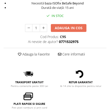
Necesită
baza ISOfix BeSafe Beyond
Durată de viață: 15 ani
IN STOC
ADAUGA IN COS
Cod Produs:
C95
Ai nevoie de ajutor?
0771532975
Adauga la Favorite
Cere informatii
TRANSPORT GRATUIT
RETUR GARANTAT
Pentru comenzile peste 300 Lei
Ai 14 zile la dispozitie pentru retur
PLATI RAPIDE SI SIGURE
Poti plati ramburs si prin card