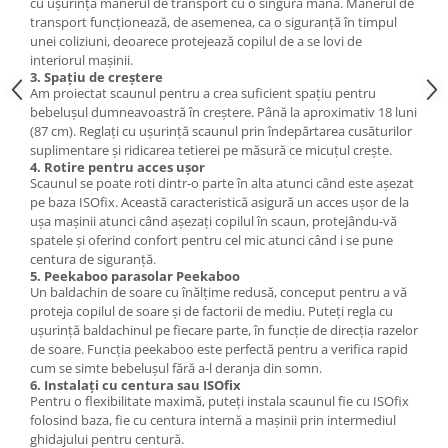
cu ușurință mânerul de transport cu o singură mână. Mânerul de
transport funcționează, de asemenea, ca o siguranță în timpul
unei coliziuni, deoarece protejează copilul de a se lovi de
interiorul mașinii.
3. Spațiu de creștere
Am proiectat scaunul pentru a crea suficient spațiu pentru
bebelușul dumneavoastră în creștere. Până la aproximativ 18 luni
(87 cm). Reglați cu ușurință scaunul prin îndepărtarea cusăturilor
suplimentare și ridicarea tetierei pe măsură ce micuțul crește.
4. Rotire pentru acces ușor
Scaunul se poate roti dintr-o parte în alta atunci când este așezat
pe baza ISOfix. Această caracteristică asigură un acces ușor de la
ușa mașinii atunci când așezați copilul în scaun, protejându-vă
spatele și oferind confort pentru cel mic atunci când i se pune
centura de siguranță.
5. Peekaboo parasolar Peekaboo
Un baldachin de soare cu înălțime redusă, conceput pentru a vă
proteja copilul de soare și de factorii de mediu. Puteți regla cu
ușurință baldachinul pe fiecare parte, în funcție de direcția razelor
de soare. Funcția peekaboo este perfectă pentru a verifica rapid
cum se simte bebelușul fără a-l deranja din somn.
6. Instalați cu centura sau ISOfix
Pentru o flexibilitate maximă, puteți instala scaunul fie cu ISOfix
folosind baza, fie cu centura internă a mașinii prin intermediul
ghidajului pentru centură.