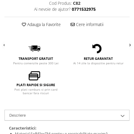
Cod Produs:
C82
Ai nevoie de ajutor?
0771532975
Adauga la Favorite
Cere informatii
TRANSPORT GRATUIT
RETUR GARANTAT
Pentru comenzile peste 300 Lei
Ai 14 zile la dispozitie pentru retur
PLATI RAPIDE SI SIGURE
Poti plati ramburs si prin card
bancar fara riscuri
Descriere
Caracteristici:
Material SoftFlexTM pentru o respirabilitate maximă