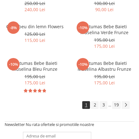
250,00 Lei
100,00 Lei
240,00 Lei
90,00 Lei
Curcubeu din lemn Flowers
Costumas Bebe Baieti
-8%
-10%
Muselina Verde Frunze
125,00 Lei
195,00 Lei
115,00 Lei
175,00 Lei
Costumas Bebe Baieti
Costumas Bebe Baieti
-10%
-10%
Muselina Bleu Frunze
Muselina Albastru Frunze
195,00 Lei
195,00 Lei
175,00 Lei
175,00 Lei
1
2
3
19
...
Newsletter
Nu rata ofertele si promotiile noastre