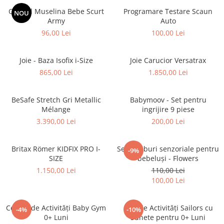
Overall Muselina Bebe Scurt
Programare Testare Scaun
NOU
Army
Auto
96,00 Lei
100,00 Lei
Joie - Baza Isofix i-Size
Joie Carucior Versatrax
865,00 Lei
1.850,00 Lei
BeSafe Stretch Gri Metallic
Babymoov - Set pentru
Mélange
ingrijire 9 piese
3.390,00 Lei
200,00 Lei
Britax Römer KIDFIX PRO I-
Set 4 cuburi senzoriale pentru
-9%
SIZE
bebeluși - Flowers
1.150,00 Lei
110,00 Lei
100,00 Lei
Centru de Activități Baby Gym
Cub de Activități Sailors cu
-4%
-10%
0+ Luni
Sunete pentru 0+ Luni