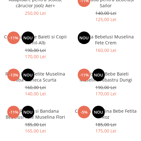
-11%
cărucior Joolz Aer+
Sailor
250,00 Lei
140,00 Lei
125,00 Lei
Costumas Bebe Baieti si Copii
Rochita Bebelusi Muselina
-11%
NOU
NOU
Vernil-Alb
Fete Crem
190,00 Lei
160,00 Lei
170,00 Lei
Rochie Bebe Fetite Muselina
Costumas Bebe Baieti
-13%
NOU
-11%
NOU
Alba Maneca Scurta
Muselina Albastru Dungi
160,00 Lei
190,00 Lei
140,00 Lei
170,00 Lei
Set Rochie si Bandana
Costum Muselina Bebe Fetita
-11%
NOU
-5%
NOU
Bebelusi Fete Muselina Flori
Roz
185,00 Lei
185,00 Lei
165,00 Lei
175,00 Lei