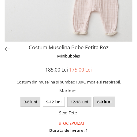
Costum Muselina Bebe Fetita Roz
Minibubbles
185,00 Lei
175,00 Lei
Costum din muselina si bumbac 100%, moale si respirabil.
Marime
:
3-6 luni
9-12 luni
12-18 luni
6-9 luni
Sex
:
Fete
STOC EPUIZAT
Durata de livrare:
1