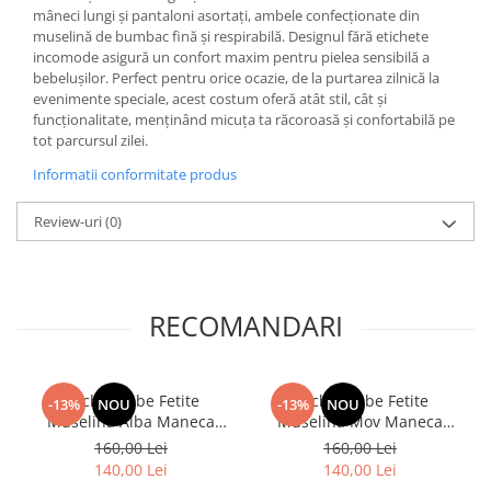
mâneci lungi și pantaloni asortați, ambele confecționate din
muselină de bumbac fină și respirabilă. Designul fără etichete
incomode asigură un confort maxim pentru pielea sensibilă a
bebelușilor. Perfect pentru orice ocazie, de la purtarea zilnică la
evenimente speciale, acest costum oferă atât stil, cât și
funcționalitate, menținând micuța ta răcoroasă și confortabilă pe
tot parcursul zilei.
Informatii conformitate produs
Review-uri
(0)
RECOMANDARI
Rochie Bebe Fetite
Rochie Bebe Fetite
-13%
NOU
-13%
NOU
Muselina Alba Maneca
Muselina Mov Maneca
Scurta
Scurta
160,00 Lei
160,00 Lei
140,00 Lei
140,00 Lei