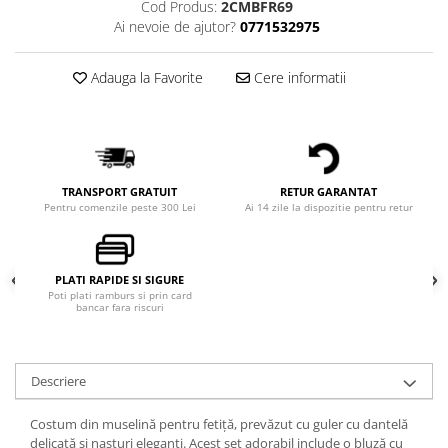
Cod Produs:
2CMBFR69
Ai nevoie de ajutor?
0771532975
Adauga la Favorite
Cere informatii
TRANSPORT GRATUIT
RETUR GARANTAT
Pentru comenzile peste 300 Lei
Ai 14 zile la dispozitie pentru retur
PLATI RAPIDE SI SIGURE
Poti plati ramburs si prin card
bancar fara riscuri
Descriere
Costum din muselină pentru fetiță, prevăzut cu guler cu dantelă
delicată și nasturi eleganți. Acest set adorabil include o bluză cu