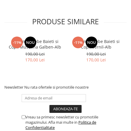
PRODUSE SIMILARE
Costumas Bebe Baieti si
Costumas Bebe Baieti si
-11%
NOU
-11%
NOU
Copii Muselina Galben-Alb
Copii Vernil-Alb
190,00 Lei
190,00 Lei
170,00 Lei
170,00 Lei
Newsletter
Nu rata ofertele si promotiile noastre
Vreau sa primesc newsletter cu promotiile
magazinului. Afla mai multe in
Politica de
Confidentialitate