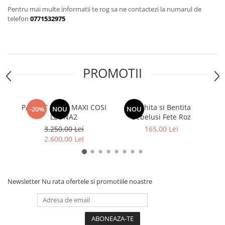
Pentru mai multe informatii te rog sa ne contactezi la numarul de
telefon
0771532975
PROMOTII
PACHET 2 IN 1 MAXI COSI
Rochita si Bentita
Bi
-20%
NOU
NOU
LEONA2
Bebelusi Fete Roz
Na
3.250,00 Lei
165,00 Lei
2.600,00 Lei
Newsletter
Nu rata ofertele si promotiile noastre