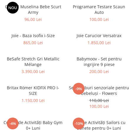
Overall Muselina Bebe Scurt
Programare Testare Scaun
NOU
Army
Auto
96,00 Lei
100,00 Lei
Joie - Baza Isofix i-Size
Joie Carucior Versatrax
865,00 Lei
1.850,00 Lei
BeSafe Stretch Gri Metallic
Babymoov - Set pentru
Mélange
ingrijire 9 piese
3.390,00 Lei
200,00 Lei
Britax Römer KIDFIX PRO I-
Set 4 cuburi senzoriale pentru
-9%
SIZE
bebeluși - Flowers
1.150,00 Lei
110,00 Lei
100,00 Lei
Centru de Activități Baby Gym
Cub de Activități Sailors cu
-4%
-10%
0+ Luni
Sunete pentru 0+ Luni