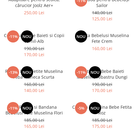
-11%
cărucior Joolz Aer+
Sailor
250,00 Lei
140,00 Lei
125,00 Lei
Costumas Bebe Baieti si Copii
Rochita Bebelusi Muselina
-11%
NOU
NOU
Vernil-Alb
Fete Crem
190,00 Lei
160,00 Lei
170,00 Lei
Rochie Bebe Fetite Muselina
Costumas Bebe Baieti
-13%
NOU
-11%
NOU
Alba Maneca Scurta
Muselina Albastru Dungi
160,00 Lei
190,00 Lei
140,00 Lei
170,00 Lei
Set Rochie si Bandana
Costum Muselina Bebe Fetita
-11%
NOU
-5%
NOU
Bebelusi Fete Muselina Flori
Roz
185,00 Lei
185,00 Lei
165,00 Lei
175,00 Lei