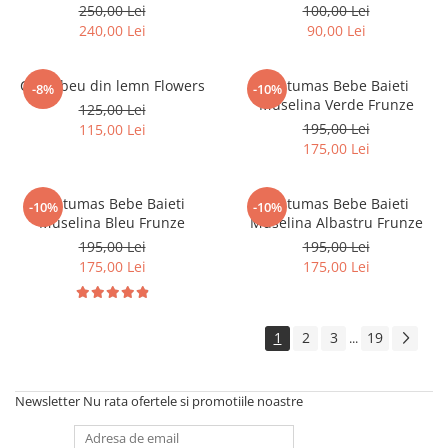
250,00 Lei
100,00 Lei
240,00 Lei
90,00 Lei
Curcubeu din lemn Flowers
Costumas Bebe Baieti
-8%
-10%
Muselina Verde Frunze
125,00 Lei
195,00 Lei
115,00 Lei
175,00 Lei
Costumas Bebe Baieti
Costumas Bebe Baieti
-10%
-10%
Muselina Bleu Frunze
Muselina Albastru Frunze
195,00 Lei
195,00 Lei
175,00 Lei
175,00 Lei
1
2
3
19
...
Newsletter
Nu rata ofertele si promotiile noastre