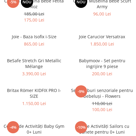
Costum Muselina Bebe Fetita
Overall Muselina Bebe Scurt
-5%
NOU
NOU
Roz
Army
185,00 Lei
96,00 Lei
175,00 Lei
Joie - Baza Isofix i-Size
Joie Carucior Versatrax
865,00 Lei
1.850,00 Lei
BeSafe Stretch Gri Metallic
Babymoov - Set pentru
Mélange
ingrijire 9 piese
3.390,00 Lei
200,00 Lei
Britax Römer KIDFIX PRO I-
Set 4 cuburi senzoriale pentru
-9%
SIZE
bebeluși - Flowers
1.150,00 Lei
110,00 Lei
100,00 Lei
Centru de Activități Baby Gym
Cub de Activități Sailors cu
-4%
-10%
0+ Luni
Sunete pentru 0+ Luni