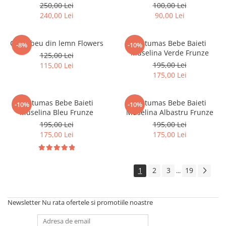
250,00 Lei
100,00 Lei
240,00 Lei
90,00 Lei
Curcubeu din lemn Flowers
Costumas Bebe Baieti
-8%
-10%
Muselina Verde Frunze
125,00 Lei
195,00 Lei
115,00 Lei
175,00 Lei
Costumas Bebe Baieti
Costumas Bebe Baieti
-10%
-10%
Muselina Bleu Frunze
Muselina Albastru Frunze
195,00 Lei
195,00 Lei
175,00 Lei
175,00 Lei
1
2
3
19
...
Newsletter
Nu rata ofertele si promotiile noastre