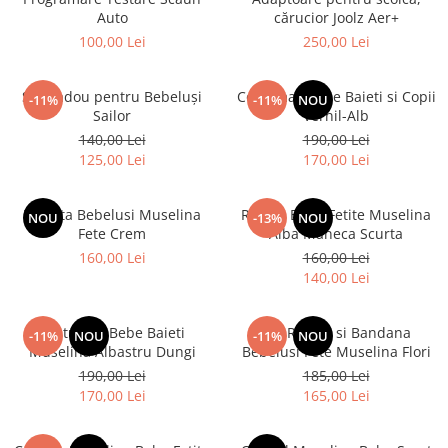
Auto
cărucior Joolz Aer+
100,00 Lei
250,00 Lei
Set Cadou pentru Bebeluși
Costumas Bebe Baieti si Copii
-11%
-11%
NOU
Sailor
Vernil-Alb
140,00 Lei
190,00 Lei
125,00 Lei
170,00 Lei
Rochita Bebelusi Muselina
Rochie Bebe Fetite Muselina
NOU
-13%
NOU
Fete Crem
Alba Maneca Scurta
160,00 Lei
160,00 Lei
140,00 Lei
Costumas Bebe Baieti
Set Rochie si Bandana
-11%
NOU
-11%
NOU
Muselina Albastru Dungi
Bebelusi Fete Muselina Flori
190,00 Lei
185,00 Lei
170,00 Lei
165,00 Lei