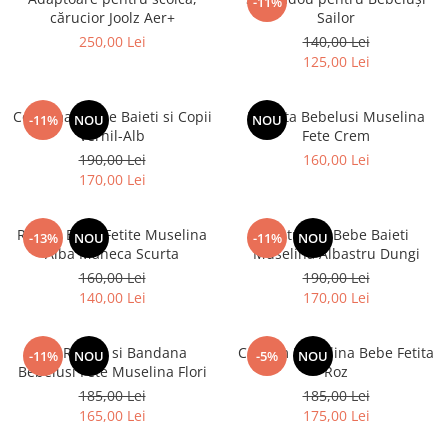
-11%
cărucior Joolz Aer+
Sailor
250,00 Lei
140,00 Lei
125,00 Lei
Costumas Bebe Baieti si Copii
Rochita Bebelusi Muselina
-11%
NOU
NOU
Vernil-Alb
Fete Crem
190,00 Lei
160,00 Lei
170,00 Lei
Rochie Bebe Fetite Muselina
Costumas Bebe Baieti
-13%
NOU
-11%
NOU
Alba Maneca Scurta
Muselina Albastru Dungi
160,00 Lei
190,00 Lei
140,00 Lei
170,00 Lei
Set Rochie si Bandana
Costum Muselina Bebe Fetita
-11%
NOU
-5%
NOU
Bebelusi Fete Muselina Flori
Roz
185,00 Lei
185,00 Lei
165,00 Lei
175,00 Lei