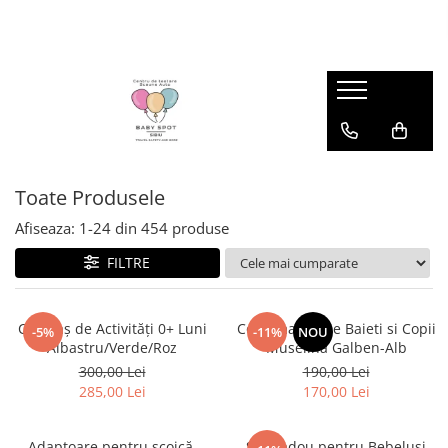
ÎMBRĂCĂMINTE
CĂRUCIOARE
ESENȚIALE BEBE
JUCARII
OFERTE
SCAUNE AUTO
ÎNCĂLȚĂMINTE
COLECȚIE TOAMNĂ-IARNĂ
Accesorii Cărucioare
Biberoane & Accesorii
ANTEMERGATOARE DIN LEMN
COSTUMASE BUMBAC
SCAUNE AUTO
Biomecanics
COSTUMAȘE
Carucioare multifunctionale
Diversificare
CENTRE DE ACTIVITATI
DISANA - Lana Fiarta
Accesorii Scaune Auto
Interior
Baza Isofix
Primavara - Vara
LÂNĂ MERINOS FIARTĂ
Cărucioare compacte
Suzete & Accesorii
CUTII CADOU NOU NASCUT
INCALTAMINTE IARNA
Scaune Auto
Primii pasi
Toate Produsele
MUSELINE
Landouri
JUCARII PLAJA
INCALTAMINTE VARA
Scaune Auto 0 - 12ani
Toamna - Iarna
Afiseaza:
1-
24
din
454
produse
ROCHII
Sisteme 2 in 1
JUCARII SENZORIALE
SUPER OFERTE LA CARUCIOARE
Scaune Auto 0 - 4ani
Froddo
SALOPETE
Sisteme 3 in 1
JUCARII SENZORIALE DIN LEMN
FILTRE
Scaune Auto 0 - 7ani
Interior
PĂPUȘI TEXTILE
Scaune Auto 4ani - 12ani
Primavara - Vara
Scoici Auto
Primii pasi
Covoraș de Activități 0+ Luni
Costumas Bebe Baieti si Copii
-5%
-11%
NOU
Albastru/Verde/Roz
Muselina Galben-Alb
Toamnă - Iarna
300,00 Lei
190,00 Lei
285,00 Lei
170,00 Lei
Adaptoare pentru scoică,
Set Cadou pentru Bebeluși