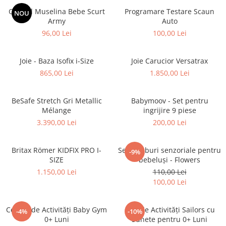
Overall Muselina Bebe Scurt
Programare Testare Scaun
NOU
Army
Auto
96,00 Lei
100,00 Lei
Joie - Baza Isofix i-Size
Joie Carucior Versatrax
865,00 Lei
1.850,00 Lei
BeSafe Stretch Gri Metallic
Babymoov - Set pentru
Mélange
ingrijire 9 piese
3.390,00 Lei
200,00 Lei
Britax Römer KIDFIX PRO I-
Set 4 cuburi senzoriale pentru
-9%
SIZE
bebeluși - Flowers
1.150,00 Lei
110,00 Lei
100,00 Lei
Centru de Activități Baby Gym
Cub de Activități Sailors cu
-4%
-10%
0+ Luni
Sunete pentru 0+ Luni