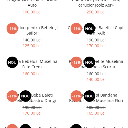
Auto
cărucior Joolz Aer+
100,00 Lei
250,00 Lei
Set Cadou pentru Bebeluși
Costumas Bebe Baieti si Copii
-11%
-11%
NOU
Sailor
Vernil-Alb
140,00 Lei
190,00 Lei
125,00 Lei
170,00 Lei
Rochita Bebelusi Muselina
Rochie Bebe Fetite Muselina
NOU
-13%
NOU
Fete Crem
Alba Maneca Scurta
160,00 Lei
160,00 Lei
140,00 Lei
Costumas Bebe Baieti
Set Rochie si Bandana
-11%
NOU
-11%
NOU
Muselina Albastru Dungi
Bebelusi Fete Muselina Flori
190,00 Lei
185,00 Lei
170,00 Lei
165,00 Lei