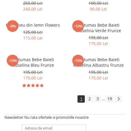
250,00 Lei
100,00 Lei
240,00 Lei
90,00 Lei
Curcubeu din lemn Flowers
Costumas Bebe Baieti
-8%
-10%
Muselina Verde Frunze
125,00 Lei
195,00 Lei
115,00 Lei
175,00 Lei
Costumas Bebe Baieti
Costumas Bebe Baieti
-10%
-10%
Muselina Bleu Frunze
Muselina Albastru Frunze
195,00 Lei
195,00 Lei
175,00 Lei
175,00 Lei
1
2
3
19
...
Newsletter
Nu rata ofertele si promotiile noastre