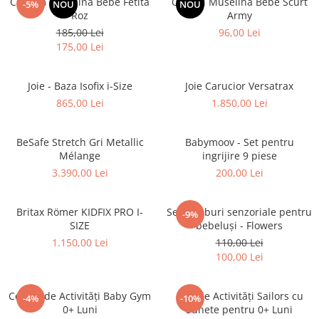
Costum Muselina Bebe Fetita
Overall Muselina Bebe Scurt
-5%
NOU
NOU
Roz
Army
185,00 Lei
96,00 Lei
175,00 Lei
Joie - Baza Isofix i-Size
Joie Carucior Versatrax
865,00 Lei
1.850,00 Lei
BeSafe Stretch Gri Metallic
Babymoov - Set pentru
Mélange
ingrijire 9 piese
3.390,00 Lei
200,00 Lei
Britax Römer KIDFIX PRO I-
Set 4 cuburi senzoriale pentru
-9%
SIZE
bebeluși - Flowers
1.150,00 Lei
110,00 Lei
100,00 Lei
Centru de Activități Baby Gym
Cub de Activități Sailors cu
-4%
-10%
0+ Luni
Sunete pentru 0+ Luni