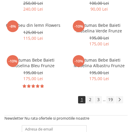
250,00 Lei
100,00 Lei
240,00 Lei
90,00 Lei
Curcubeu din lemn Flowers
Costumas Bebe Baieti
-8%
-10%
Muselina Verde Frunze
125,00 Lei
195,00 Lei
115,00 Lei
175,00 Lei
Costumas Bebe Baieti
Costumas Bebe Baieti
-10%
-10%
Muselina Bleu Frunze
Muselina Albastru Frunze
195,00 Lei
195,00 Lei
175,00 Lei
175,00 Lei
1
2
3
19
...
Newsletter
Nu rata ofertele si promotiile noastre