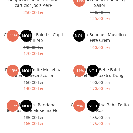
-11%
cărucior Joolz Aer+
Sailor
250,00 Lei
140,00 Lei
125,00 Lei
Costumas Bebe Baieti si Copii
Rochita Bebelusi Muselina
-11%
NOU
NOU
Vernil-Alb
Fete Crem
190,00 Lei
160,00 Lei
170,00 Lei
Rochie Bebe Fetite Muselina
Costumas Bebe Baieti
-13%
NOU
-11%
NOU
Alba Maneca Scurta
Muselina Albastru Dungi
160,00 Lei
190,00 Lei
140,00 Lei
170,00 Lei
Set Rochie si Bandana
Costum Muselina Bebe Fetita
-11%
NOU
-5%
NOU
Bebelusi Fete Muselina Flori
Roz
185,00 Lei
185,00 Lei
165,00 Lei
175,00 Lei