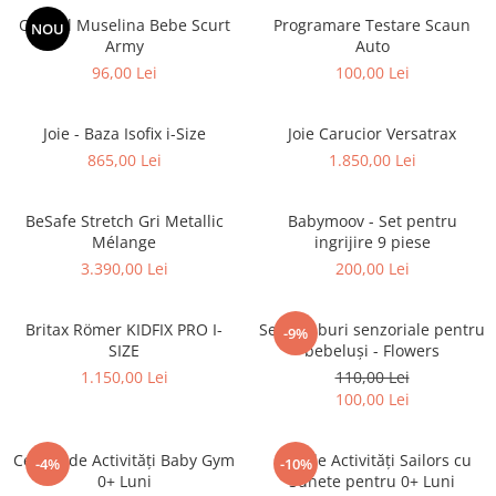
Overall Muselina Bebe Scurt
Programare Testare Scaun
NOU
Army
Auto
96,00 Lei
100,00 Lei
Joie - Baza Isofix i-Size
Joie Carucior Versatrax
865,00 Lei
1.850,00 Lei
BeSafe Stretch Gri Metallic
Babymoov - Set pentru
Mélange
ingrijire 9 piese
3.390,00 Lei
200,00 Lei
Britax Römer KIDFIX PRO I-
Set 4 cuburi senzoriale pentru
-9%
SIZE
bebeluși - Flowers
1.150,00 Lei
110,00 Lei
100,00 Lei
Centru de Activități Baby Gym
Cub de Activități Sailors cu
-4%
-10%
0+ Luni
Sunete pentru 0+ Luni