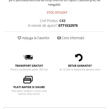
pe o perioadă extinsă de timp oferind un raport calitate-preț de
neegalat.
STOC EPUIZAT
Cod Produs:
C43
Ai nevoie de ajutor?
0771532975
Adauga la Favorite
Cere informatii
TRANSPORT GRATUIT
RETUR GARANTAT
Pentru comenzile peste 300 Lei
Ai 14 zile la dispozitie pentru retur
PLATI RAPIDE SI SIGURE
Poti plati ramburs si prin card
bancar fara riscuri