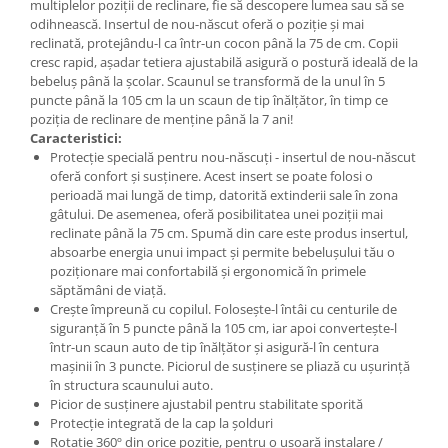
multiplelor poziții de reclinare, fie să descopere lumea sau să se
odihnească. Insertul de nou-născut oferă o poziție și mai
reclinată, protejându-l ca într-un cocon până la 75 de cm. Copii
cresc rapid, așadar tetiera ajustabilă asigură o postură ideală de la
bebeluș până la școlar. Scaunul se transformă de la unul în 5
puncte până la 105 cm la un scaun de tip înălțător, în timp ce
poziția de reclinare de menține până la 7 ani!
Caracteristici:
Protecție specială pentru nou-născuți - insertul de nou-născut
oferă confort și susținere. Acest insert se poate folosi o
perioadă mai lungă de timp, datorită extinderii sale în zona
gâtului. De asemenea, oferă posibilitatea unei poziții mai
reclinate până la 75 cm. Spumă din care este produs insertul,
absoarbe energia unui impact și permite bebelușului tău o
poziționare mai confortabilă și ergonomică în primele
săptămâni de viață.
Crește împreună cu copilul. Folosește-l întâi cu centurile de
siguranță în 5 puncte până la 105 cm, iar apoi convertește-l
într-un scaun auto de tip înălțător și asigură-l în centura
mașinii în 3 puncte. Piciorul de susținere se pliază cu ușurință
în structura scaunului auto.
Picior de susținere ajustabil pentru stabilitate sporită
Protecție integrată de la cap la șolduri
Rotație 360º din orice poziție, pentru o ușoară instalare /