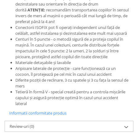
dezinstalare sau orientare în direcția de drum
dorită
ATENȚIE:
recomandăm transportarea copiilor în sensul
invers de mers al mașinii o perioadă cât mai lungă de timp, de
preferat până la 4 ani!
Conectorii ISOFIX pot fi operați independent unul față de
celălalt, astfel instalarea și dezinstalarea este mult mai ușoară
Centuri în 5 puncte - o metodă sigură de a proteja copilul în
mașină. În cazul unei coleziuni, centurile distribuie forțele
impactului în cele 5 puncte: 2 la umeri, 2 la șolduri și între
picioare, protejând astfel copilul din toate direcțiile
Materiale detașabile și lavabile
Aripioare laterale de protecție - care funcționează ca un
cocoon, îl protejează pe cel mic în cazul unui accident
Diferite poziții de reclinare, 3 cu spatele și 3 cu fața la sensul de
mers
Tetieră în formă V - special creată pentru a controla mișcările
capului și asigură protecție optimă în cazul unui accident
lateral
Informatii conformitate produs
Review-uri
(0)