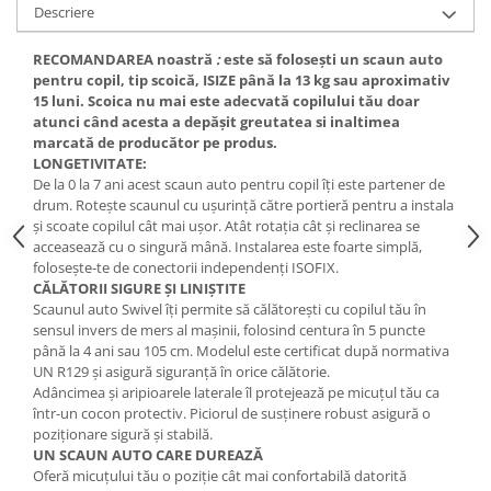
Descriere
RECOMANDAREA noastră
:
este să folosești un scaun auto
pentru copil, tip scoică, ISIZE până la 13 kg sau aproximativ
15 luni. Scoica nu mai este adecvată copilului tău doar
atunci când acesta a depășit greutatea si inaltimea
marcată de producător pe produs.
LONGETIVITATE:
De la 0 la 7 ani acest scaun auto pentru copil îți este partener de
drum. Rotește scaunul cu ușurință către portieră pentru a instala
și scoate copilul cât mai ușor. Atât rotația cât și reclinarea se
acceasează cu o singură mână. Instalarea este foarte simplă,
folosește-te de conectorii independenți ISOFIX.
CĂLĂTORII SIGURE ȘI LINIȘTITE
Scaunul auto Swivel îți permite să călătorești cu copilul tău în
sensul invers de mers al mașinii, folosind centura în 5 puncte
până la 4 ani sau 105 cm. Modelul este certificat după normativa
UN R129 și asigură siguranță în orice călătorie.
Adâncimea și aripioarele laterale îl protejează pe micuțul tău ca
într-un cocon protectiv. Piciorul de susținere robust asigură o
poziționare sigură și stabilă.
UN SCAUN AUTO CARE DUREAZĂ
Oferă micuțului tău o poziție cât mai confortabilă datorită