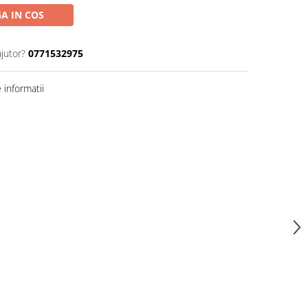
A IN COS
ajutor?
0771532975
informatii