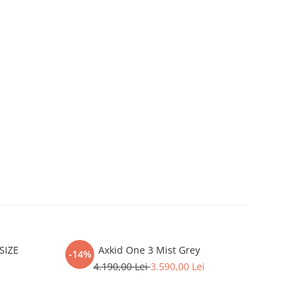
SIZE
Axkid One 3 Mist Grey
Scaun aut
-14%
rotativ făr
4.190,00 Lei
3.590,00 Lei
105 cm, 