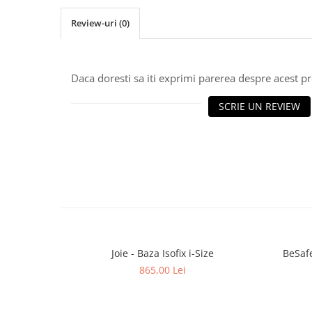
Review-uri
(0)
Daca doresti sa iti exprimi parerea despre acest 
SCRIE UN REVIEW
Joie - Baza Isofix i-Size
BeSafe
865,00 Lei