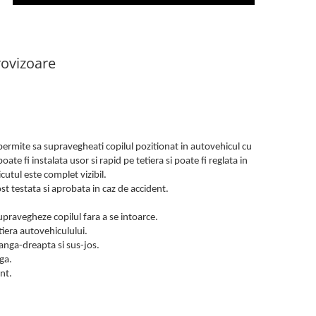
rovizoare
ermite sa supravegheati copilul pozitionat in autovehicul cu
ate fi instalata usor si rapid pe tetiera si poate fi reglata in
icutul este complet vizibil.
st testata si aprobata in caz de accident.
pravegheze copilul fara a se intoarce.
tiera autovehiculului.
tanga-dreapta si sus-jos.
ga.
ent.