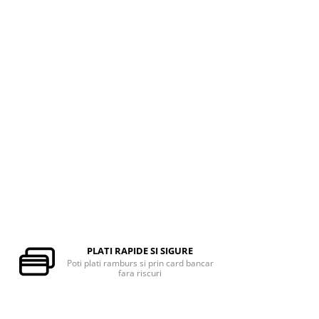
PLATI RAPIDE SI SIGURE
Poti plati ramburs si prin card bancar
fara riscuri