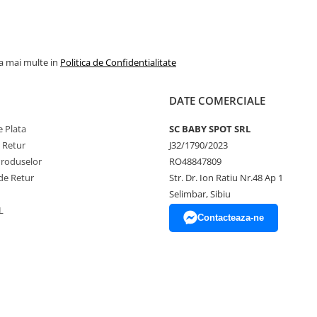
la mai multe in
Politica de Confidentialitate
DATE COMERCIALE
 Plata
SC BABY SPOT SRL
e Retur
J32/1790/2023
Produselor
RO48847809
de Retur
Str. Dr. Ion Ratiu Nr.48 Ap 1
Selimbar, Sibiu
L
Contacteaza-ne