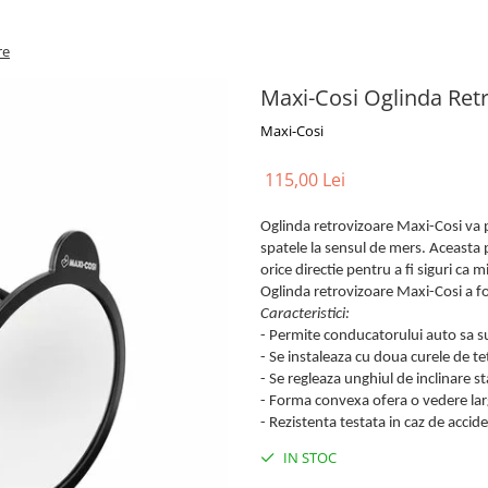
re
Maxi-Cosi Oglinda Ret
Maxi-Cosi
115,00 Lei
Oglinda retrovizoare Maxi-Cosi va p
spatele la sensul de mers. Aceasta po
orice directie pentru a fi siguri ca m
Oglinda retrovizoare Maxi-Cosi a fo
Caracteristici:
- Permite conducatorului auto sa su
- Se instaleaza cu doua curele de te
- Se regleaza unghiul de inclinare s
- Forma convexa ofera o vedere lar
- Rezistenta testata in caz de accid
IN STOC