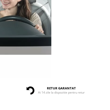
RETUR GARANTAT
Ai 14 zile la dispozitie pentru retur