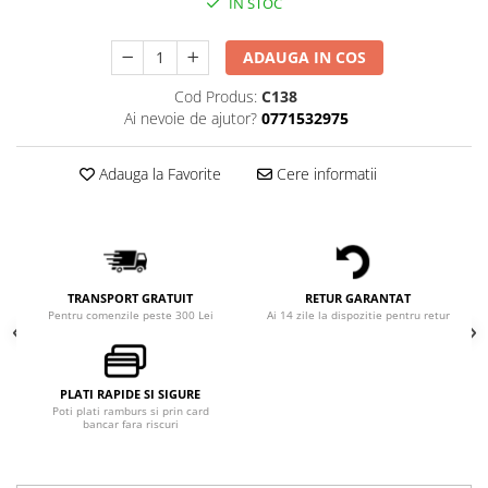
IN STOC
ADAUGA IN COS
Cod Produs:
C138
Ai nevoie de ajutor?
0771532975
Adauga la Favorite
Cere informatii
TRANSPORT GRATUIT
RETUR GARANTAT
Pentru comenzile peste 300 Lei
Ai 14 zile la dispozitie pentru retur
PLATI RAPIDE SI SIGURE
Poti plati ramburs si prin card
bancar fara riscuri