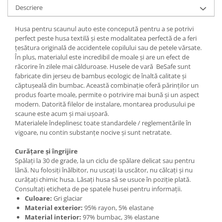
Descriere
Husa pentru scaunul auto este concepută pentru a se potrivi
perfect peste husa textilă și este modalitatea perfectă de a feri
țesătura originală de accidentele copilului sau de petele vărsate.
În plus, materialul este incredibil de moale și are un efect de
răcorire în zilele mai călduroase. Husele de vară BeSafe sunt
fabricate din jerseu de bambus ecologic de înaltă calitate și
căptușeală din bumbac. Această combinație oferă părinților un
produs foarte moale, permite o potrivire mai bună și un aspect
modern. Datorită filelor de instalare, montarea produsului pe
scaune este acum și mai ușoară.
Materialele îndeplinesc toate standardele / reglementările în
vigoare, nu contin substanțe nocive și sunt netratate.
Curățare și îngrijire
Spălați la 30 de grade, la un ciclu de spălare delicat sau pentru
lână. Nu folosiți înălbitor, nu uscați la uscător, nu călcați și nu
curățați chimic husa. Lăsați husa să se usuce în poziție plată.
Consultați eticheta de pe spatele husei pentru informații.
Culoare:
Gri glaciar
Material exterior:
95% rayon, 5% elastane
Material interior:
97% bumbac, 3% elastane