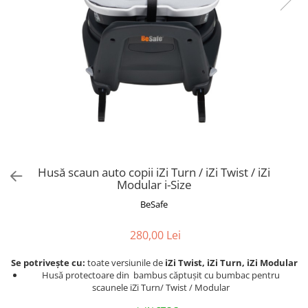
Husă scaun auto copii iZi Turn / iZi Twist / iZi
Modular i-Size
BeSafe
280,00 Lei
Se potrivește cu:
toate versiunile de
iZi Twist, iZi Turn, iZi Modular
Husă protectoare din bambus căptușit cu bumbac pentru
scaunele iZi Turn/ Twist / Modular